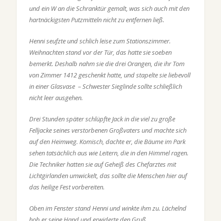
und ein W an die Schranktür gemalt, was sich auch mit den
hartnäckigsten Putzmitteln nicht zu entfernen ließ.
Henni seufzte und schlich leise zum Stationszimmer.
Weihnachten stand vor der Tür, das hatte sie soeben
bemerkt. Deshalb nahm sie die drei Orangen, die ihr Tom
von Zimmer 1412 geschenkt hatte, und stapelte sie liebevoll
in einer Glasvase – Schwester Sieglinde sollte schließlich
nicht leer ausgehen.
Drei Stunden später schlüpfte Jack in die viel zu große
Felljacke seines verstorbenen Großvaters und machte sich
auf den Heimweg. Komisch, dachte er, die Bäume im Park
sehen tatsächlich aus wie Leitern, die in den Himmel ragen.
Die Techniker hatten sie auf Geheiß des Chefarztes mit
Lichtgirlanden umwickelt, das sollte die Menschen hier auf
das heilige Fest vorbereiten.
Oben im Fenster stand Henni und winkte ihm zu. Lächelnd
hob er seine Hand und erwiderte den Gruß…