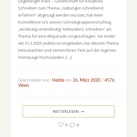
Segeberger Kreis – Gesellschaft für Kreatives
Schreiben zum Thema „Haltungen schreibend
erfahren“ abgesagt werden musste, hat mein
Kommilitone Urs seinen Schreibgruppenvorschlag
„eindeutig-uneindeutig: Ambivalenz schreiben“ als
Thema für eine Bloparade vorgeschlagen. Sie endet
am 31.3.2020. Jede(r) ist eingeladen, bei diesem Thema
mitzumachen und seinen/ihren Text auf der eigenen
Homepage hochzuladen, […]
Geschrieben von:
Hedda
am
26. März 2020
/
4576
Views
WEITERLESEN
0
6