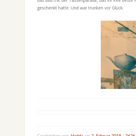
das Bild mit der Tassenparade, das ihr ihre best
geschenkt hatte. Und war trunken vor Glück.