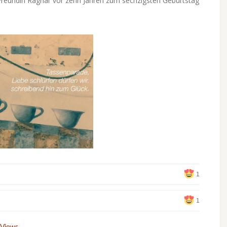
e Freundin Ragnar vor zehn Jahren zum sechzigsten Geburtstag
1
1