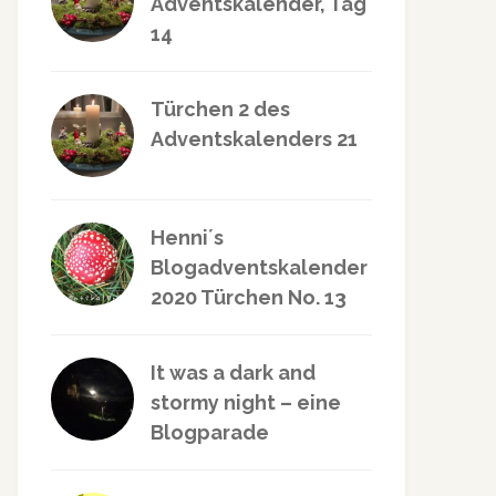
Adventskalender, Tag
14
Türchen 2 des
Adventskalenders 21
Henni´s
Blogadventskalender
2020 Türchen No. 13
It was a dark and
stormy night – eine
Blogparade