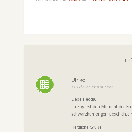
Geschrieben von:
Hedda
am
2. Februar 2019
/
3626
4 
Ulrike
11. Februar 2019 at 21:47
Liebe Hedda,
du zögerst den Moment der Enth
schwarzhumorigen Geschichte mu
Herzliche Grüße