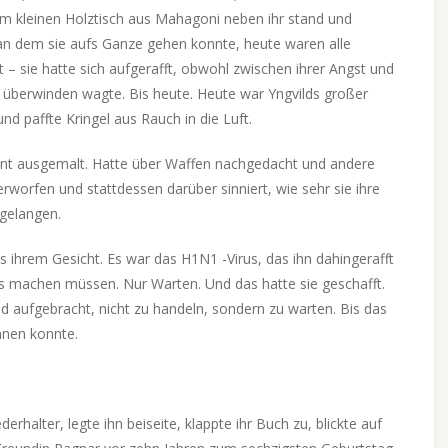
dem kleinen Holztisch aus Mahagoni neben ihr stand und
 an dem sie aufs Ganze gehen konnte, heute waren alle
t – sie hatte sich aufgerafft, obwohl zwischen ihrer Angst und
zu überwinden wagte. Bis heute. Heute war Yngvilds großer
nd paffte Kringel aus Rauch in die Luft.
ment ausgemalt. Hatte über Waffen nachgedacht und andere
rworfen und stattdessen darüber sinniert, wie sehr sie ihre
gelangen.
s ihrem Gesicht. Es war das H1N1 -Virus, das ihn dahingerafft
s machen müssen. Nur Warten. Und das hatte sie geschafft.
ld aufgebracht, nicht zu handeln, sondern zu warten. Bis das
innen konnte.
rhalter, legte ihn beiseite, klappte ihr Buch zu, blickte auf