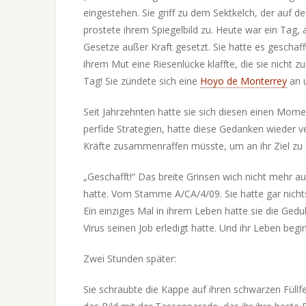
eingestehen. Sie griff zu dem Sektkelch, der auf 
prostete ihrem Spiegelbild zu. Heute war ein Tag,
Gesetze außer Kraft gesetzt. Sie hatte es geschaff
ihrem Mut eine Riesenlücke klaffte, die sie nicht 
Tag! Sie zündete sich eine
Hoyo de Monterrey
an u
Seit Jahrzehnten hatte sie sich diesen einen Mo
perfide Strategien, hatte diese Gedanken wieder ve
Kräfte zusammenraffen müsste, um an ihr Ziel zu 
„Geschafft!“ Das breite Grinsen wich nicht mehr au
hatte. Vom Stamme A/CA/4/09. Sie hatte gar nicht
Ein einziges Mal in ihrem Leben hatte sie die Gedu
Virus seinen Job erledigt hatte. Und ihr Leben beg
Zwei Stunden später:
Sie schraubte die Kappe auf ihren schwarzen Füllfede