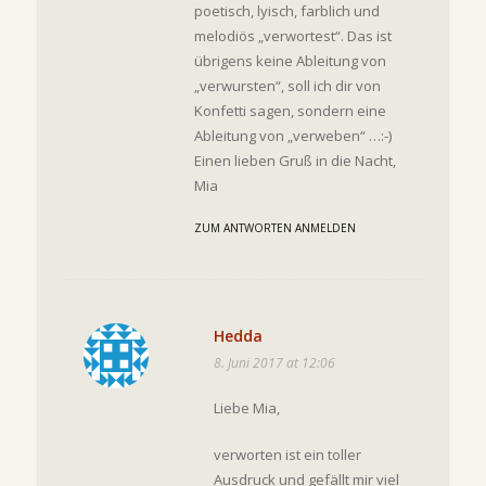
poetisch, lyisch, farblich und
melodiös „verwortest“. Das ist
übrigens keine Ableitung von
„verwursten“, soll ich dir von
Konfetti sagen, sondern eine
Ableitung von „verweben“ …:-)
Einen lieben Gruß in die Nacht,
Mia
ZUM ANTWORTEN ANMELDEN
Hedda
8. Juni 2017 at 12:06
Liebe Mia,
verworten ist ein toller
Ausdruck und gefällt mir viel