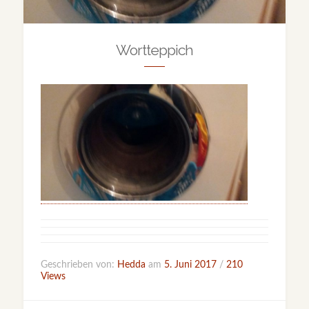
Wortteppich
Geschrieben von:
Hedda
am
5. Juni 2017
/
210
Views