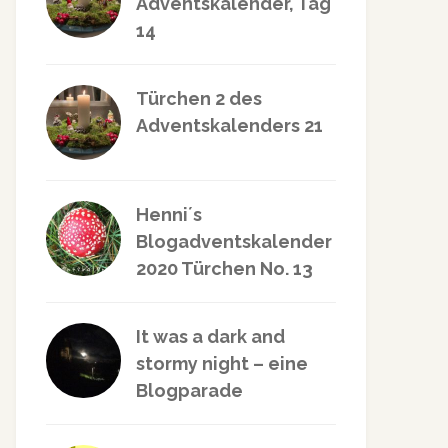
Adventskalender, Tag
14
Türchen 2 des
Adventskalenders 21
Henni´s
Blogadventskalender
2020 Türchen No. 13
It was a dark and
stormy night – eine
Blogparade