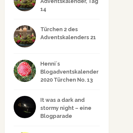
Adventskalender, Tag
14
Türchen 2 des
Adventskalenders 21
Henni´s
Blogadventskalender
2020 Türchen No. 13
It was a dark and
stormy night – eine
Blogparade