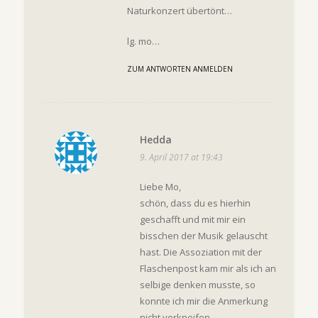
Naturkonzert übertönt…
lg. mo…
ZUM ANTWORTEN ANMELDEN
Hedda
9. April 2017 at 19:43
Liebe Mo,
schön, dass du es hierhin
geschafft und mit mir ein
bisschen der Musik gelauscht
hast. Die Assoziation mit der
Flaschenpost kam mir als ich an
selbige denken musste, so
konnte ich mir die Anmerkung
nicht verkneifen.