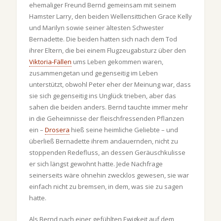
ehemaliger Freund Bernd gemeinsam mit seinem
Hamster Larry, den beiden Wellensittichen Grace Kelly
und Marilyn sowie seiner ältesten Schwester
Bernadette. Die beiden hatten sich nach dem Tod
ihrer Eltern, die bei einem Flugzeugabsturz über den
Viktoria-Fällen
ums Leben gekommen waren,
zusammengetan und gegenseitig im Leben
unterstützt, obwohl Peter eher der Meinung war, dass
sie sich gegenseitig ins Unglück trieben, aber das
sahen die beiden anders. Bernd tauchte immer mehr
in die Geheimnisse der fleischfressenden Pflanzen
ein –
Drosera
hieß seine heimliche Geliebte – und
überließ Bernadette ihrem andauernden, nicht zu
stoppenden Redefluss, an dessen Geräuschkulisse
er sich längst gewohnt hatte. Jede Nachfrage
seinerseits wäre ohnehin zwecklos gewesen, sie war
einfach nicht zu bremsen, in dem, was sie zu sagen
hatte.
Als Bernd nach einer gefühlten Ewigkeit auf dem