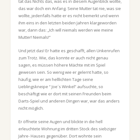
tat das Nichts das, was es in diesem Augenblick wollte,
das war doch ein Anfang. Seine Mutter tat nie, was sie
wollte, jedenfalls hatte er es nicht bemerkt und wenn
ihm eins in den letzten beiden Jahren klargeworden
war, dann das: „Ich will niemals werden wie meine
Mutter! Niemals!“
Und jetzt das! Er hatte es geschafft, allen Unkenrufen
zum Trotz. Wie, das konnte er auch nicht genau
sagen, es müssen höhere Mächte mit im Spiel
gewesen sein. So wenig wie er gelernt hatte, so
häufig, wie er am helllichten Tage seine
Lieblingskneipe “ Joe´s Winkel“ aufsuchte, so
beschäftigt wie er dort mit seinen Freunden beim
Darts-Spiel und anderen Dingen war, war das anders
nicht möglich.
Er öffnete seine Augen und blickte in die hell
erleuchtete Wohnung im dritten Stock des siebziger
Jahre- Hauses gegenüber. Dort wohnte sein